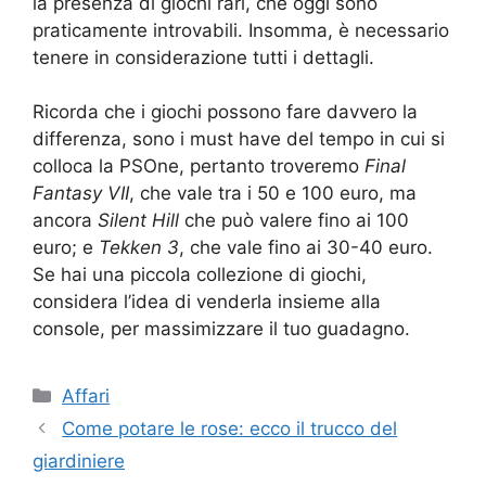
la presenza di giochi rari, che oggi sono
praticamente introvabili. Insomma, è necessario
tenere in considerazione tutti i dettagli.
Ricorda che i giochi possono fare davvero la
differenza, sono i must have del tempo in cui si
colloca la PSOne, pertanto troveremo
Final
Fantasy VII
, che vale tra i 50 e 100 euro, ma
ancora
Silent Hill
che può valere fino ai 100
euro; e
Tekken 3
, che vale fino ai 30-40 euro.
Se hai una piccola collezione di giochi,
considera l’idea di venderla insieme alla
console, per massimizzare il tuo guadagno.
Categories
Affari
Come potare le rose: ecco il trucco del
giardiniere