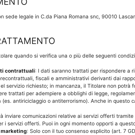
AMENTO
on sede legale in C.da Piana Romana snc, 90010 Lascar
TRATTAMENTO
Titolare quando si verifica una o più delle seguenti condiz
i contrattuali
: I dati saranno trattati per rispondere a 
econtrattuali, fiscali e amministrativi derivanti dai rappo
l servizio richiesto; in mancanza, il Titolare non potrà for
sere trattati per adempiere a obblighi di legge, regolame
à (es. antiriciclaggio o antiterrorismo). Anche in questo
otrà inviare comunicazioni relative ai servizi offerti trami
er i servizi offerti. Puoi in ogni momento opporti a quest
i marketing
: Solo con il tuo consenso esplicito (art. 7 GD