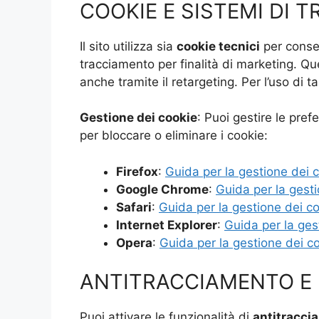
COOKIE E SISTEMI DI 
Il sito utilizza sia
cookie tecnici
per consen
tracciamento per finalità di marketing. Ques
anche tramite il retargeting. Per l’uso di ta
Gestione dei cookie
: Puoi gestire le pref
per bloccare o eliminare i cookie:
Firefox
:
Guida per la gestione dei 
Google Chrome
:
Guida per la gest
Safari
:
Guida per la gestione dei c
Internet Explorer
:
Guida per la ges
Opera
:
Guida per la gestione dei c
ANTITRACCIAMENTO E
Puoi attivare le funzionalità di
antitracci